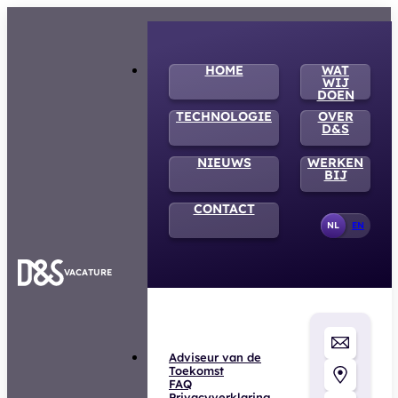
HOME
WAT
WIJ
DOEN
TECHNOLOGIE
OVER
D&S
NIEUWS
WERKEN
BIJ
CONTACT
NL
EN
VACATURE
Adviseur van de
Toekomst
FAQ
Privacyverklaring