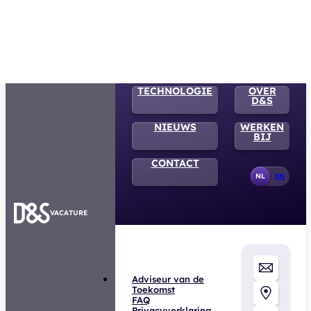
HOME
WAT
WIJ
DOEN
TECHNOLOGIE
OVER
D&S
NIEUWS
WERKEN
BIJ
CONTACT
NL
EN
VACATURE
Adviseur van de
Toekomst
FAQ
Privacyverklaring