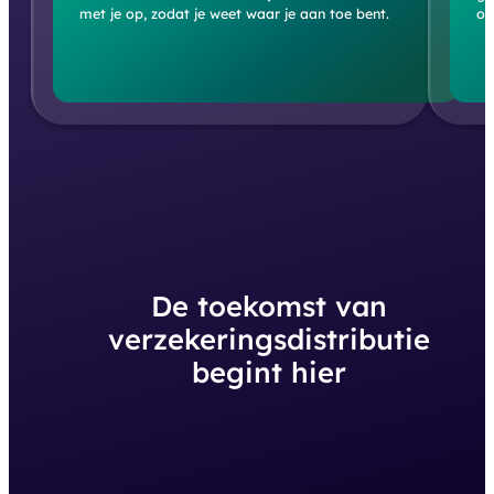
met je op, zodat je weet waar je aan toe bent.
of
De toekomst van
verzekeringsdistributie
begint hier