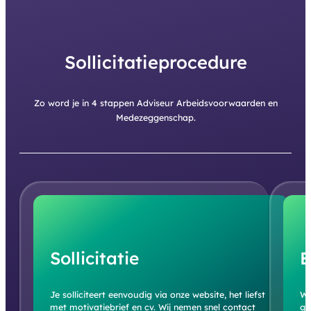
Sollicitatieprocedure
Zo word je in 4 stappen Adviseur Arbeidsvoorwaarden en
Medezeggenschap.
Sollicitatie
E
Je solliciteert eenvoudig via onze website, het liefst
We
met motivatiebrief en cv. Wij nemen snel contact
ge