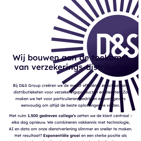
Wij bouwen aan de toekomst
van verzekerings-distributie
Bij D&S Group creëren we de meest efficiënte en schaalbare
distributieketen voor verzekeringsproducten en diensten. Zo
maken we het voor particulieren, bedrijven en werkgevers
eenvoudig om altijd de beste oplossingen te vinden.
Met ruim
1.500 gedreven collega’s
zetten we de klant centraal –
elke dag opnieuw. We combineren vakkennis met technologie,
AI en data om onze dienstverlening slimmer en sneller te maken.
Het resultaat?
Exponentiële groei
en een sterke positie als