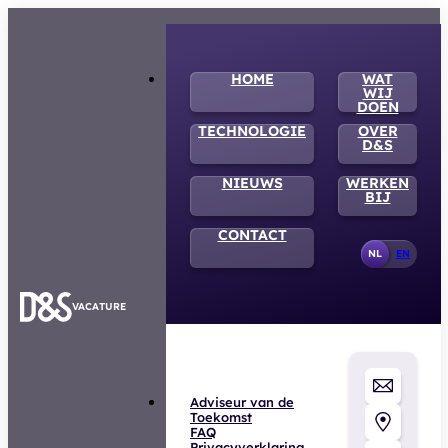
HOME
WAT
WIJ
DOEN
TECHNOLOGIE
OVER
D&S
NIEUWS
WERKEN
BIJ
CONTACT
NL
EN
VACATURE
Adviseur van de
Toekomst
FAQ
Privacyverklaring